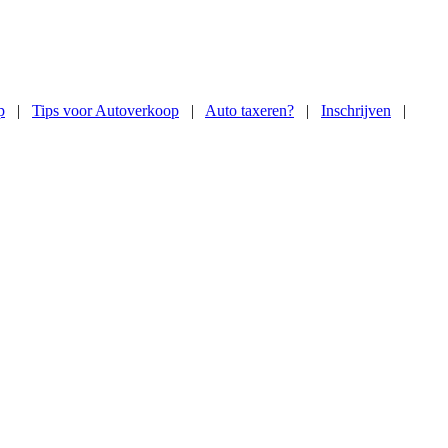
p
|
Tips voor Autoverkoop
|
Auto taxeren?
|
Inschrijven
|