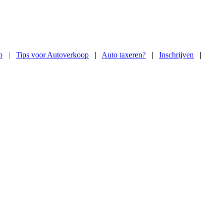
p
|
Tips voor Autoverkoop
|
Auto taxeren?
|
Inschrijven
|