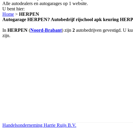
Alle autodealers en autogarages op 1 website.
U bent hier:
Home
>
HERPEN
Autogarage HERPEN? Autobedrijf rijschool apk keuring HE
In
HERPEN
(
Noord-Brabant
) zijn
2
autobedrijven gevestigd. U kun
zijn.
Handelsonderneming Harrie Ruijs B.V.