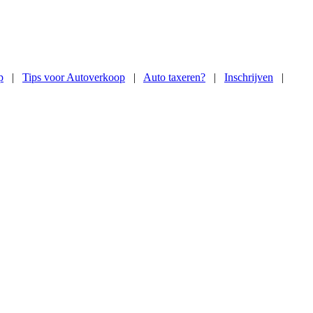
p
|
Tips voor Autoverkoop
|
Auto taxeren?
|
Inschrijven
|