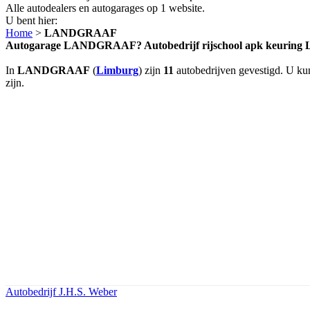
Alle autodealers en autogarages op 1 website.
U bent hier:
Home
>
LANDGRAAF
Autogarage LANDGRAAF? Autobedrijf rijschool apk keuri
In
LANDGRAAF
(
Limburg
) zijn
11
autobedrijven gevestigd. U kun
zijn.
Autobedrijf J.H.S. Weber