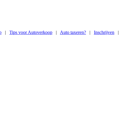
p
|
Tips voor Autoverkoop
|
Auto taxeren?
|
Inschrijven
|