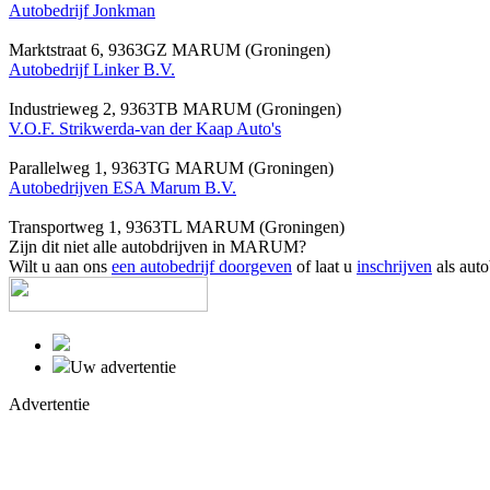
Autobedrijf Jonkman
Marktstraat 6, 9363GZ MARUM (Groningen)
Autobedrijf Linker B.V.
Industrieweg 2, 9363TB MARUM (Groningen)
V.O.F. Strikwerda-van der Kaap Auto's
Parallelweg 1, 9363TG MARUM (Groningen)
Autobedrijven ESA Marum B.V.
Transportweg 1, 9363TL MARUM (Groningen)
Zijn dit niet alle autobdrijven in MARUM?
Wilt u aan ons
een autobedrijf doorgeven
of laat u
inschrijven
als auto
Uw advertentie
Advertentie