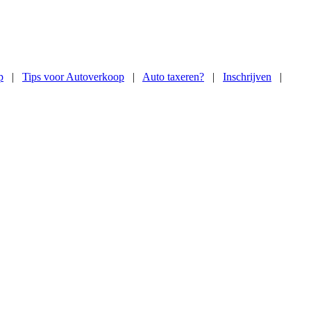
p
|
Tips voor Autoverkoop
|
Auto taxeren?
|
Inschrijven
|