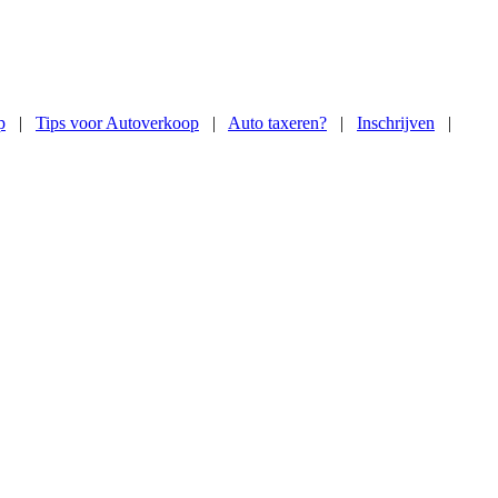
p
|
Tips voor Autoverkoop
|
Auto taxeren?
|
Inschrijven
|