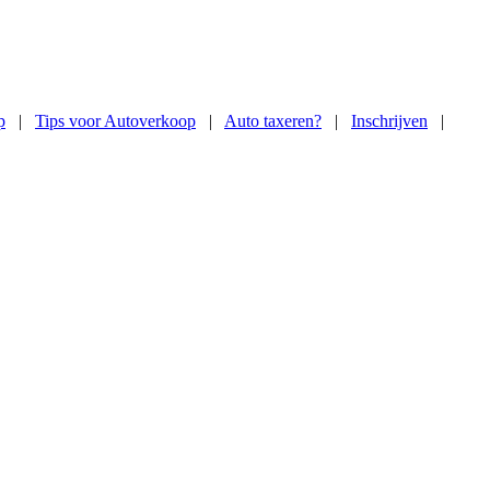
p
|
Tips voor Autoverkoop
|
Auto taxeren?
|
Inschrijven
|