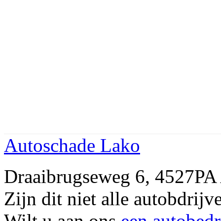
Autoschade Lako
Draaibrugseweg 6, 4527
Zijn dit niet alle autobd
Wilt u aan ons
een autobedr