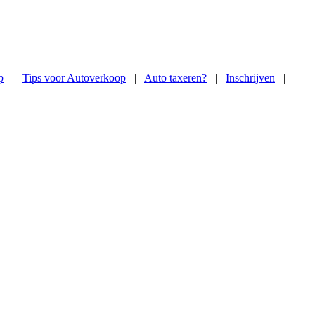
p
|
Tips voor Autoverkoop
|
Auto taxeren?
|
Inschrijven
|