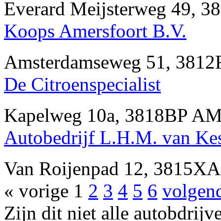
Everard Meijsterweg 49,
Koops Amersfoort B.V.
Amsterdamseweg 51, 381
De Citroenspecialist
Kapelweg 10a, 3818BP A
Autobedrijf L.H.M. van Ke
Van Roijenpad 12, 3815X
« vorige
1
2
3
4
5
6
volgen
Zijn dit niet alle autobd