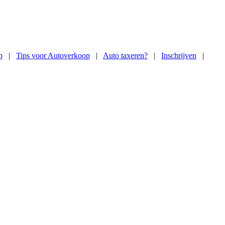
p
|
Tips voor Autoverkoop
|
Auto taxeren?
|
Inschrijven
|