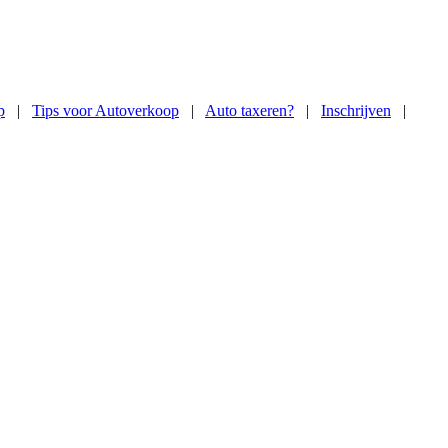
p
|
Tips voor Autoverkoop
|
Auto taxeren?
|
Inschrijven
|