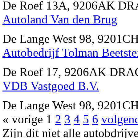
De Roef 13A, 9206AK DR
Autoland Van den Brug
De Lange West 98, 9201C
Autobedrijf Tolman Beetst
De Roef 17, 9206AK DRAC
VDB Vastgoed B.V.
De Lange West 98, 9201C
« vorige
1
2
3
4
5
6
volgen
Zijn dit niet alle autobdr