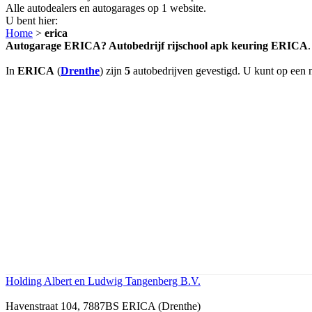
Alle autodealers en autogarages op 1 website.
U bent hier:
Home
>
erica
Autogarage ERICA? Autobedrijf rijschool apk keuring ERICA
.
In
ERICA
(
Drenthe
) zijn
5
autobedrijven gevestigd. U kunt op een n
Holding Albert en Ludwig Tangenberg B.V.
Havenstraat 104, 7887BS ERICA (Drenthe)