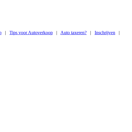
p
|
Tips voor Autoverkoop
|
Auto taxeren?
|
Inschrijven
|