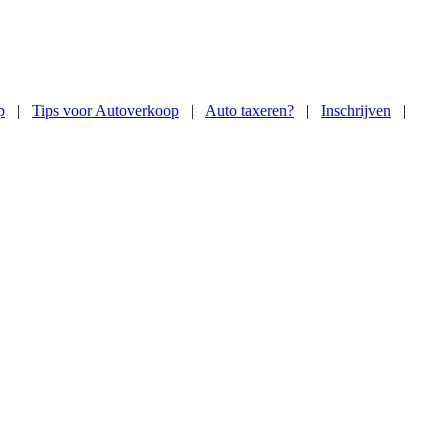
p
|
Tips voor Autoverkoop
|
Auto taxeren?
|
Inschrijven
|