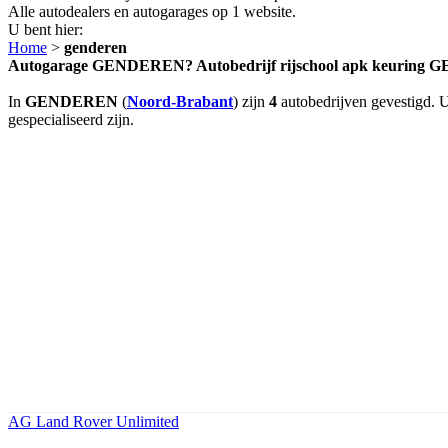
Alle autodealers en autogarages op 1 website.
U bent hier:
Home
>
genderen
Autogarage GENDEREN? Autobedrijf rijschool apk keurin
In
GENDEREN
(
Noord-Brabant
) zijn
4
autobedrijven gevestigd. U
gespecialiseerd zijn.
AG Land Rover Unlimited