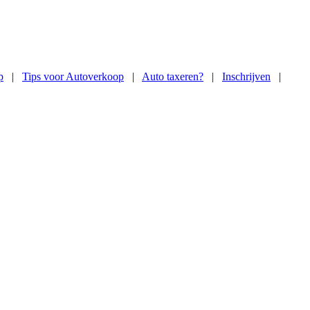
p
|
Tips voor Autoverkoop
|
Auto taxeren?
|
Inschrijven
|