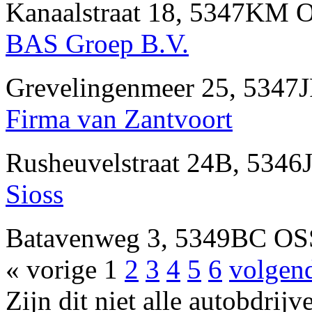
Kanaalstraat 18, 5347KM 
BAS Groep B.V.
Grevelingenmeer 25, 5347
Firma van Zantvoort
Rusheuvelstraat 24B, 5346
Sioss
Batavenweg 3, 5349BC OSS
« vorige
1
2
3
4
5
6
volgen
Zijn dit niet alle autobdrij