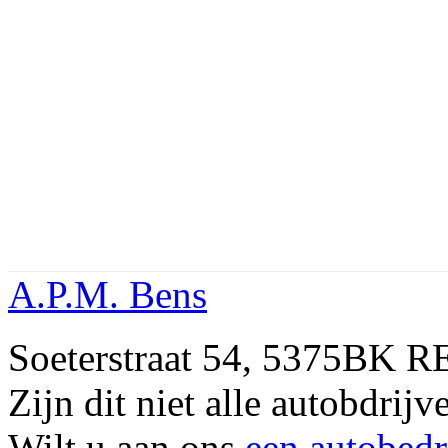
A.P.M. Bens
Soeterstraat 54, 5375BK R
Zijn dit niet alle autobdri
Wilt u aan ons
een autobedr