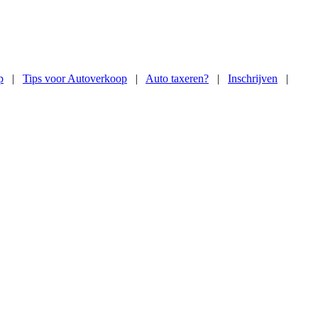
p
|
Tips voor Autoverkoop
|
Auto taxeren?
|
Inschrijven
|