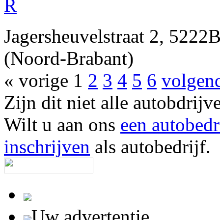
R
Jagersheuvelstraat 2, 5
(Noord-Brabant)
« vorige
1
2
3
4
5
6
volgen
Zijn dit niet alle autob
Wilt u aan ons
een autobedr
inschrijven
als autobedrijf.
Uw advertentie