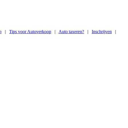
p
|
Tips voor Autoverkoop
|
Auto taxeren?
|
Inschrijven
|