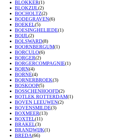
BLOKKER
(1)
BLOKZIJL
(2)
BOCHOLTZ
(2)
BODEGRAVEN
(6)
BOEKEL
(5)
BOESINGHELIEDE
(1)
BOIJL
(2)
BOLSWARD
(8)
BOORNBERGUM
(1)
BORCULO
(6)
BORGER
(2)
BORGERCOMPAGNIE
(1)
BORN
(4)
BORNE
(4)
BORNERBROEK
(3)
BOSKOOP
(5)
BOSSCHENHOOFD
(2)
BOTLEK ROTTERDAM
(1)
BOVEN LEEUWEN
(2)
BOVENSMILDE
(3)
BOXMEER
(13)
BOXTEL
(11)
BRAKEL
(3)
BRANDWIJK
(1)
BREDA
(66)