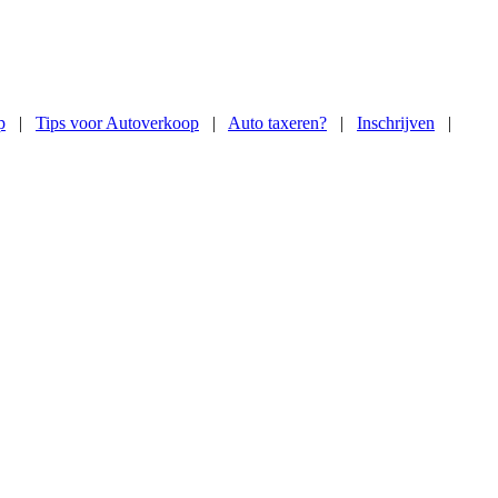
p
|
Tips voor Autoverkoop
|
Auto taxeren?
|
Inschrijven
|