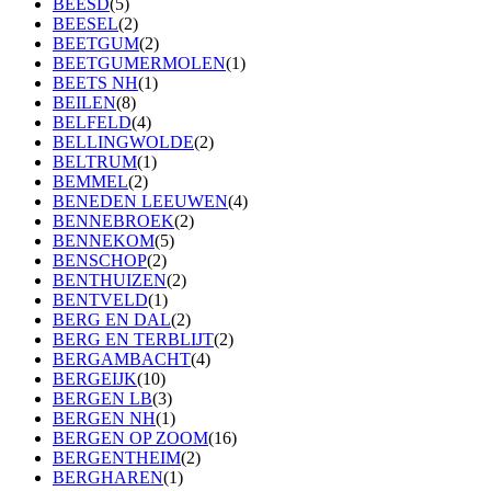
BEESD
(5)
BEESEL
(2)
BEETGUM
(2)
BEETGUMERMOLEN
(1)
BEETS NH
(1)
BEILEN
(8)
BELFELD
(4)
BELLINGWOLDE
(2)
BELTRUM
(1)
BEMMEL
(2)
BENEDEN LEEUWEN
(4)
BENNEBROEK
(2)
BENNEKOM
(5)
BENSCHOP
(2)
BENTHUIZEN
(2)
BENTVELD
(1)
BERG EN DAL
(2)
BERG EN TERBLIJT
(2)
BERGAMBACHT
(4)
BERGEIJK
(10)
BERGEN LB
(3)
BERGEN NH
(1)
BERGEN OP ZOOM
(16)
BERGENTHEIM
(2)
BERGHAREN
(1)