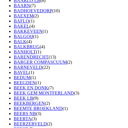
BAARLO LB
(6)
BAARN
(7)
BADHOEVEDORP
(10)
BAEXEM
(2)
BAFLO
(1)
BAKEL
(4)
BAKKEVEEN
(1)
BALGOIJ
(1)
BALK
(4)
BALKBRUG
(4)
BANHOLT
(1)
BARENDRECHT
(13)
BARGER COMPASCUUM
(2)
BARNEVELD
(22)
BAVEL
(1)
BEDUM
(1)
BEEGDEN
(1)
BEEK EN DONK
(7)
BEEK GEM MONTFERLAND
(3)
BEEK LB
(9)
BEEKBERGEN
(2)
BEEMTE BROEKLAND
(1)
BEERS NB
(3)
BEERTA
(3)
BEERZERVELD
(2)