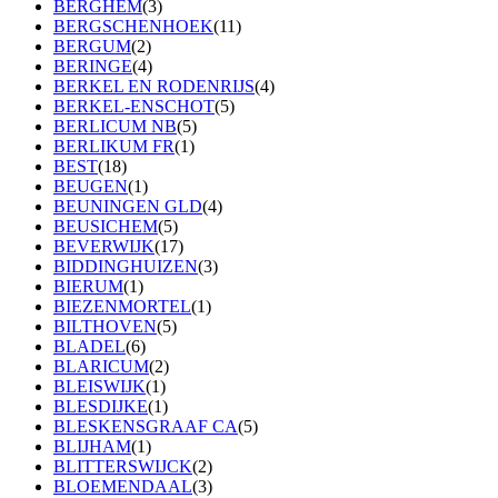
BERGHEM
(3)
BERGSCHENHOEK
(11)
BERGUM
(2)
BERINGE
(4)
BERKEL EN RODENRIJS
(4)
BERKEL-ENSCHOT
(5)
BERLICUM NB
(5)
BERLIKUM FR
(1)
BEST
(18)
BEUGEN
(1)
BEUNINGEN GLD
(4)
BEUSICHEM
(5)
BEVERWIJK
(17)
BIDDINGHUIZEN
(3)
BIERUM
(1)
BIEZENMORTEL
(1)
BILTHOVEN
(5)
BLADEL
(6)
BLARICUM
(2)
BLEISWIJK
(1)
BLESDIJKE
(1)
BLESKENSGRAAF CA
(5)
BLIJHAM
(1)
BLITTERSWIJCK
(2)
BLOEMENDAAL
(3)