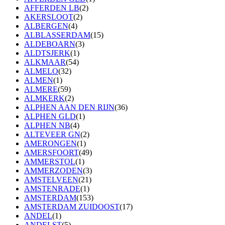
AFFERDEN LB
(2)
AKERSLOOT
(2)
ALBERGEN
(4)
ALBLASSERDAM
(15)
ALDEBOARN
(3)
ALDTSJERK
(1)
ALKMAAR
(54)
ALMELO
(32)
ALMEN
(1)
ALMERE
(59)
ALMKERK
(2)
ALPHEN AAN DEN RIJN
(36)
ALPHEN GLD
(1)
ALPHEN NB
(4)
ALTEVEER GN
(2)
AMERONGEN
(1)
AMERSFOORT
(49)
AMMERSTOL
(1)
AMMERZODEN
(3)
AMSTELVEEN
(21)
AMSTENRADE
(1)
AMSTERDAM
(153)
AMSTERDAM ZUIDOOST
(17)
ANDEL
(1)
ANDELST
(5)