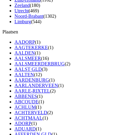
Zeeland
(180)
Utrecht
(469)
Noord-Brabant
(1302)
Limburg
(544)
Plaatsen
AADORP
(1)
AAGTEKERKE
(1)
AALDEN
(1)
AALSMEER
(16)
AALSMEERDERBRUG
(2)
AALST GLD
(3)
AALTEN
(12)
AARDENBURG
(1)
AARLANDERVEEN
(1)
AARLE-RIXTEL
(2)
ABBENES
(1)
ABCOUDE
(1)
ACHLUM
(1)
ACHTERVELD
(2)
ACHTMAAL
(1)
ADORP
(1)
ADUARD
(1)
AFFERDEN GLD
(1)