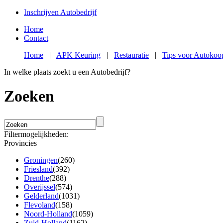
Inschrijven Autobedrijf
Home
Contact
Home
|
APK Keuring
|
Restauratie
|
Tips voor Autokoo
In welke plaats zoekt u een Autobedrijf?
Zoeken
Filtermogelijkheden:
Provincies
Groningen
(260)
Friesland
(392)
Drenthe
(288)
Overijssel
(574)
Gelderland
(1031)
Flevoland
(158)
Noord-Holland
(1059)
Zuid-Holland
(1162)