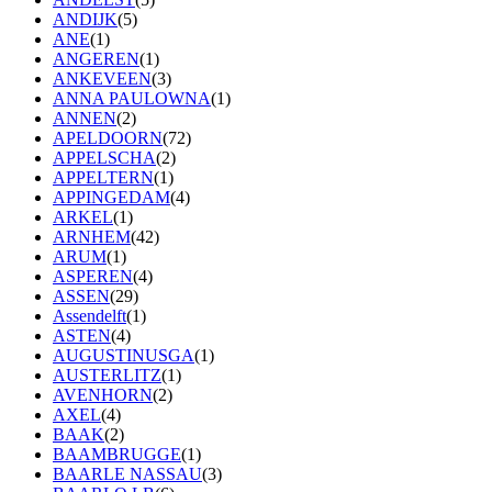
ANDIJK
(5)
ANE
(1)
ANGEREN
(1)
ANKEVEEN
(3)
ANNA PAULOWNA
(1)
ANNEN
(2)
APELDOORN
(72)
APPELSCHA
(2)
APPELTERN
(1)
APPINGEDAM
(4)
ARKEL
(1)
ARNHEM
(42)
ARUM
(1)
ASPEREN
(4)
ASSEN
(29)
Assendelft
(1)
ASTEN
(4)
AUGUSTINUSGA
(1)
AUSTERLITZ
(1)
AVENHORN
(2)
AXEL
(4)
BAAK
(2)
BAAMBRUGGE
(1)
BAARLE NASSAU
(3)