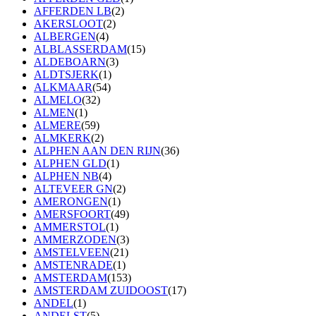
AFFERDEN LB
(2)
AKERSLOOT
(2)
ALBERGEN
(4)
ALBLASSERDAM
(15)
ALDEBOARN
(3)
ALDTSJERK
(1)
ALKMAAR
(54)
ALMELO
(32)
ALMEN
(1)
ALMERE
(59)
ALMKERK
(2)
ALPHEN AAN DEN RIJN
(36)
ALPHEN GLD
(1)
ALPHEN NB
(4)
ALTEVEER GN
(2)
AMERONGEN
(1)
AMERSFOORT
(49)
AMMERSTOL
(1)
AMMERZODEN
(3)
AMSTELVEEN
(21)
AMSTENRADE
(1)
AMSTERDAM
(153)
AMSTERDAM ZUIDOOST
(17)
ANDEL
(1)
ANDELST
(5)