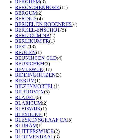
BERGHEM
(3)
BERGSCHENHOEK
(11)
BERGUM
(2)
BERINGE
(4)
BERKEL EN RODENRIJS
(4)
BERKEL-ENSCHOT
(5)
BERLICUM NB
(5)
BERLIKUM FR
(1)
BEST
(18)
BEUGEN
(1)
BEUNINGEN GLD
(4)
BEUSICHEM
(5)
BEVERWIJK
(17)
BIDDINGHUIZEN
(3)
BIERUM
(1)
BIEZENMORTEL
(1)
BILTHOVEN
(5)
BLADEL
(6)
BLARICUM
(2)
BLEISWIJK
(1)
BLESDIJKE
(1)
BLESKENSGRAAF CA
(5)
BLIJHAM
(1)
BLITTERSWIJCK
(2)
BLOEMENDAAL
(3)