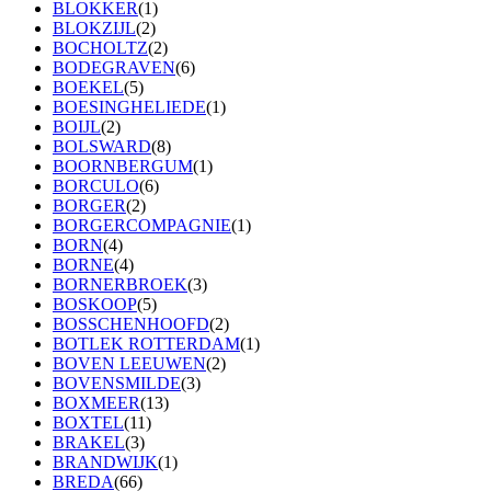
BLOKKER
(1)
BLOKZIJL
(2)
BOCHOLTZ
(2)
BODEGRAVEN
(6)
BOEKEL
(5)
BOESINGHELIEDE
(1)
BOIJL
(2)
BOLSWARD
(8)
BOORNBERGUM
(1)
BORCULO
(6)
BORGER
(2)
BORGERCOMPAGNIE
(1)
BORN
(4)
BORNE
(4)
BORNERBROEK
(3)
BOSKOOP
(5)
BOSSCHENHOOFD
(2)
BOTLEK ROTTERDAM
(1)
BOVEN LEEUWEN
(2)
BOVENSMILDE
(3)
BOXMEER
(13)
BOXTEL
(11)
BRAKEL
(3)
BRANDWIJK
(1)
BREDA
(66)