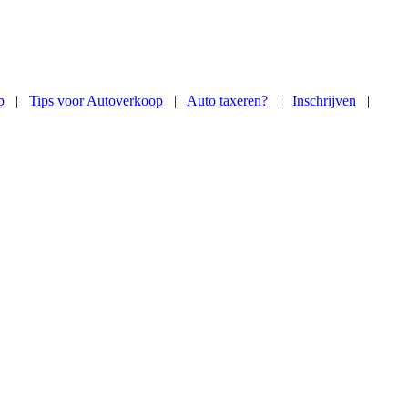
p
|
Tips voor Autoverkoop
|
Auto taxeren?
|
Inschrijven
|