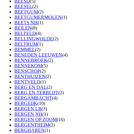
BEESD
(5)
BEESEL
(2)
BEETGUM
(2)
BEETGUMERMOLEN
(1)
BEETS NH
(1)
BEILEN
(8)
BELFELD
(4)
BELLINGWOLDE
(2)
BELTRUM
(1)
BEMMEL
(2)
BENEDEN LEEUWEN
(4)
BENNEBROEK
(2)
BENNEKOM
(5)
BENSCHOP
(2)
BENTHUIZEN
(2)
BENTVELD
(1)
BERG EN DAL
(2)
BERG EN TERBLIJT
(2)
BERGAMBACHT
(4)
BERGEIJK
(10)
BERGEN LB
(3)
BERGEN NH
(1)
BERGEN OP ZOOM
(16)
BERGENTHEIM
(2)
BERGHAREN
(1)