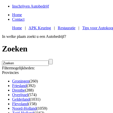
Inschrijven Autobedrijf
Home
Contact
Home
|
APK Keuring
|
Restauratie
|
Tips voor Autokoo
In welke plaats zoekt u een Autobedrijf?
Zoeken
Filtermogelijkheden:
Provincies
Groningen
(260)
Friesland
(392)
Drenthe
(288)
Overijssel
(574)
Gelderland
(1031)
Flevoland
(158)
Noord-Holland
(1059)
Zuid-Holland
(1162)