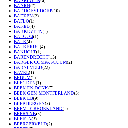
BAARLO LB
(6)
BAARN
(7)
BADHOEVEDORP
(10)
BAEXEM
(2)
BAFLO
(1)
BAKEL
(4)
BAKKEVEEN
(1)
BALGOIJ
(1)
BALK
(4)
BALKBRUG
(4)
BANHOLT
(1)
BARENDRECHT
(13)
BARGER COMPASCUUM
(2)
BARNEVELD
(22)
BAVEL
(1)
BEDUM
(1)
BEEGDEN
(1)
BEEK EN DONK
(7)
BEEK GEM MONTFERLAND
(3)
BEEK LB
(9)
BEEKBERGEN
(2)
BEEMTE BROEKLAND
(1)
BEERS NB
(3)
BEERTA
(3)
BEERZERVELD
(2)