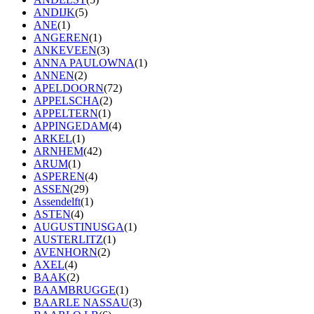
ANDIJK
(5)
ANE
(1)
ANGEREN
(1)
ANKEVEEN
(3)
ANNA PAULOWNA
(1)
ANNEN
(2)
APELDOORN
(72)
APPELSCHA
(2)
APPELTERN
(1)
APPINGEDAM
(4)
ARKEL
(1)
ARNHEM
(42)
ARUM
(1)
ASPEREN
(4)
ASSEN
(29)
Assendelft
(1)
ASTEN
(4)
AUGUSTINUSGA
(1)
AUSTERLITZ
(1)
AVENHORN
(2)
AXEL
(4)
BAAK
(2)
BAAMBRUGGE
(1)
BAARLE NASSAU
(3)