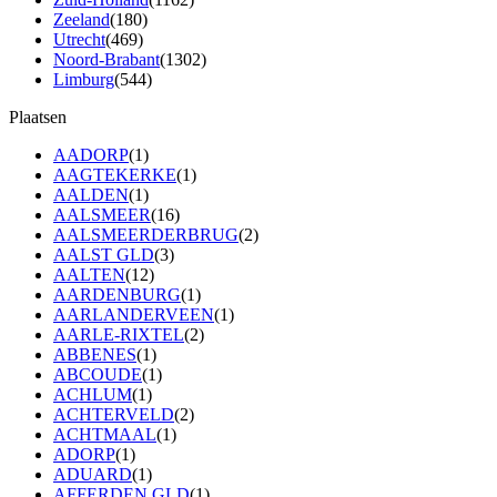
Zeeland
(180)
Utrecht
(469)
Noord-Brabant
(1302)
Limburg
(544)
Plaatsen
AADORP
(1)
AAGTEKERKE
(1)
AALDEN
(1)
AALSMEER
(16)
AALSMEERDERBRUG
(2)
AALST GLD
(3)
AALTEN
(12)
AARDENBURG
(1)
AARLANDERVEEN
(1)
AARLE-RIXTEL
(2)
ABBENES
(1)
ABCOUDE
(1)
ACHLUM
(1)
ACHTERVELD
(2)
ACHTMAAL
(1)
ADORP
(1)
ADUARD
(1)
AFFERDEN GLD
(1)