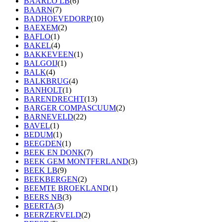
BAARLO LB
(6)
BAARN
(7)
BADHOEVEDORP
(10)
BAEXEM
(2)
BAFLO
(1)
BAKEL
(4)
BAKKEVEEN
(1)
BALGOIJ
(1)
BALK
(4)
BALKBRUG
(4)
BANHOLT
(1)
BARENDRECHT
(13)
BARGER COMPASCUUM
(2)
BARNEVELD
(22)
BAVEL
(1)
BEDUM
(1)
BEEGDEN
(1)
BEEK EN DONK
(7)
BEEK GEM MONTFERLAND
(3)
BEEK LB
(9)
BEEKBERGEN
(2)
BEEMTE BROEKLAND
(1)
BEERS NB
(3)
BEERTA
(3)
BEERZERVELD
(2)