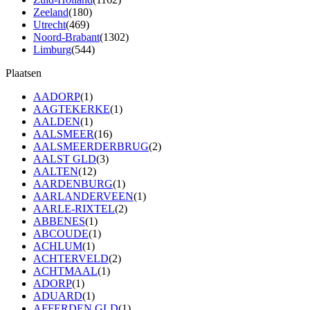
Zeeland
(180)
Utrecht
(469)
Noord-Brabant
(1302)
Limburg
(544)
Plaatsen
AADORP
(1)
AAGTEKERKE
(1)
AALDEN
(1)
AALSMEER
(16)
AALSMEERDERBRUG
(2)
AALST GLD
(3)
AALTEN
(12)
AARDENBURG
(1)
AARLANDERVEEN
(1)
AARLE-RIXTEL
(2)
ABBENES
(1)
ABCOUDE
(1)
ACHLUM
(1)
ACHTERVELD
(2)
ACHTMAAL
(1)
ADORP
(1)
ADUARD
(1)
AFFERDEN GLD
(1)