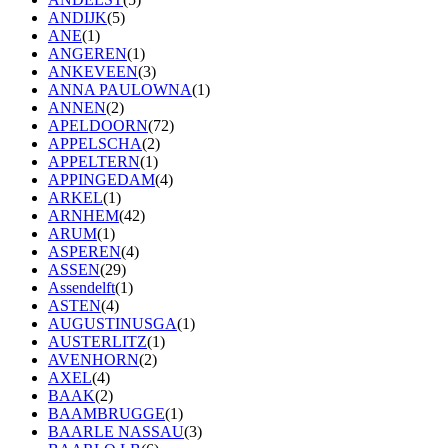
ANDIJK
(5)
ANE
(1)
ANGEREN
(1)
ANKEVEEN
(3)
ANNA PAULOWNA
(1)
ANNEN
(2)
APELDOORN
(72)
APPELSCHA
(2)
APPELTERN
(1)
APPINGEDAM
(4)
ARKEL
(1)
ARNHEM
(42)
ARUM
(1)
ASPEREN
(4)
ASSEN
(29)
Assendelft
(1)
ASTEN
(4)
AUGUSTINUSGA
(1)
AUSTERLITZ
(1)
AVENHORN
(2)
AXEL
(4)
BAAK
(2)
BAAMBRUGGE
(1)
BAARLE NASSAU
(3)