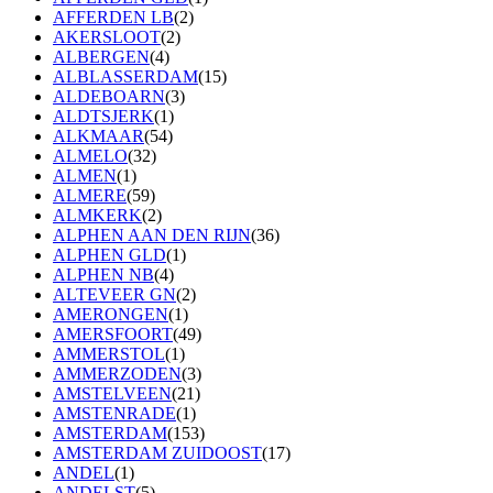
AFFERDEN LB
(2)
AKERSLOOT
(2)
ALBERGEN
(4)
ALBLASSERDAM
(15)
ALDEBOARN
(3)
ALDTSJERK
(1)
ALKMAAR
(54)
ALMELO
(32)
ALMEN
(1)
ALMERE
(59)
ALMKERK
(2)
ALPHEN AAN DEN RIJN
(36)
ALPHEN GLD
(1)
ALPHEN NB
(4)
ALTEVEER GN
(2)
AMERONGEN
(1)
AMERSFOORT
(49)
AMMERSTOL
(1)
AMMERZODEN
(3)
AMSTELVEEN
(21)
AMSTENRADE
(1)
AMSTERDAM
(153)
AMSTERDAM ZUIDOOST
(17)
ANDEL
(1)
ANDELST
(5)