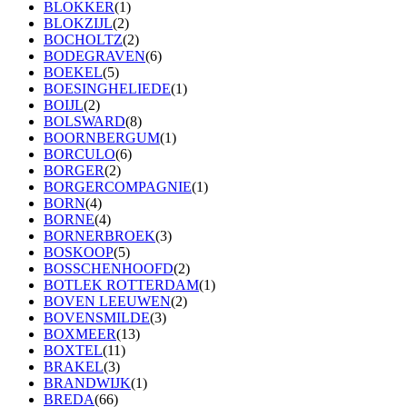
BLOKKER
(1)
BLOKZIJL
(2)
BOCHOLTZ
(2)
BODEGRAVEN
(6)
BOEKEL
(5)
BOESINGHELIEDE
(1)
BOIJL
(2)
BOLSWARD
(8)
BOORNBERGUM
(1)
BORCULO
(6)
BORGER
(2)
BORGERCOMPAGNIE
(1)
BORN
(4)
BORNE
(4)
BORNERBROEK
(3)
BOSKOOP
(5)
BOSSCHENHOOFD
(2)
BOTLEK ROTTERDAM
(1)
BOVEN LEEUWEN
(2)
BOVENSMILDE
(3)
BOXMEER
(13)
BOXTEL
(11)
BRAKEL
(3)
BRANDWIJK
(1)
BREDA
(66)