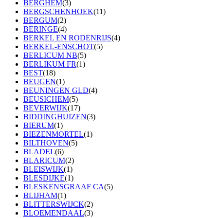
BERGHEM
(3)
BERGSCHENHOEK
(11)
BERGUM
(2)
BERINGE
(4)
BERKEL EN RODENRIJS
(4)
BERKEL-ENSCHOT
(5)
BERLICUM NB
(5)
BERLIKUM FR
(1)
BEST
(18)
BEUGEN
(1)
BEUNINGEN GLD
(4)
BEUSICHEM
(5)
BEVERWIJK
(17)
BIDDINGHUIZEN
(3)
BIERUM
(1)
BIEZENMORTEL
(1)
BILTHOVEN
(5)
BLADEL
(6)
BLARICUM
(2)
BLEISWIJK
(1)
BLESDIJKE
(1)
BLESKENSGRAAF CA
(5)
BLIJHAM
(1)
BLITTERSWIJCK
(2)
BLOEMENDAAL
(3)