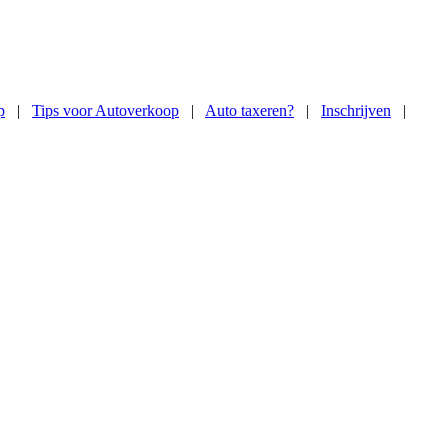
p
|
Tips voor Autoverkoop
|
Auto taxeren?
|
Inschrijven
|