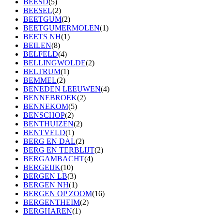
BEESD
(5)
BEESEL
(2)
BEETGUM
(2)
BEETGUMERMOLEN
(1)
BEETS NH
(1)
BEILEN
(8)
BELFELD
(4)
BELLINGWOLDE
(2)
BELTRUM
(1)
BEMMEL
(2)
BENEDEN LEEUWEN
(4)
BENNEBROEK
(2)
BENNEKOM
(5)
BENSCHOP
(2)
BENTHUIZEN
(2)
BENTVELD
(1)
BERG EN DAL
(2)
BERG EN TERBLIJT
(2)
BERGAMBACHT
(4)
BERGEIJK
(10)
BERGEN LB
(3)
BERGEN NH
(1)
BERGEN OP ZOOM
(16)
BERGENTHEIM
(2)
BERGHAREN
(1)