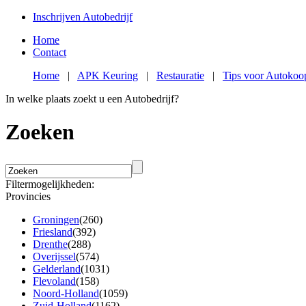
Inschrijven Autobedrijf
Home
Contact
Home
|
APK Keuring
|
Restauratie
|
Tips voor Autokoo
In welke plaats zoekt u een Autobedrijf?
Zoeken
Filtermogelijkheden:
Provincies
Groningen
(260)
Friesland
(392)
Drenthe
(288)
Overijssel
(574)
Gelderland
(1031)
Flevoland
(158)
Noord-Holland
(1059)
Zuid-Holland
(1162)